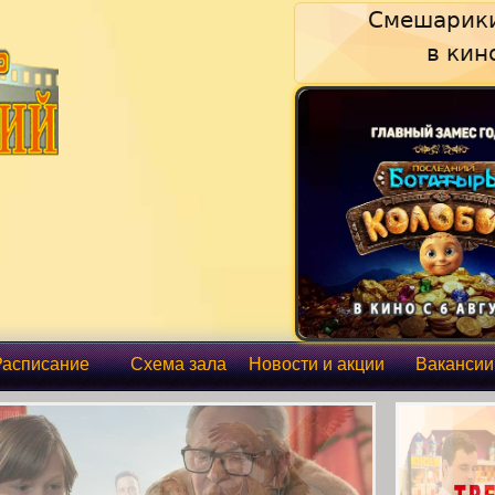
Смешарики
в кин
Расписание
Схема зала
Новости и акции
Вакансии