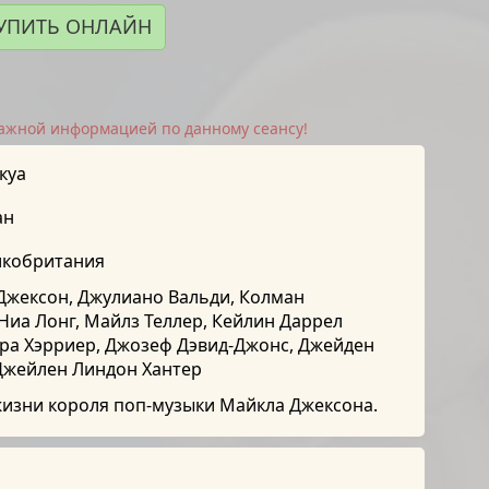
УПИТЬ ОНЛАЙН
важной информацией по данному сеансу!
куа
ан
икобритания
жексон, Джулиано Вальди, Колман
Ниа Лонг, Майлз Теллер, Кейлин Даррел
ра Хэрриер, Джозеф Дэвид-Джонс, Джейден
Джейлен Линдон Хантер
изни короля поп-музыки Майкла Джексона.