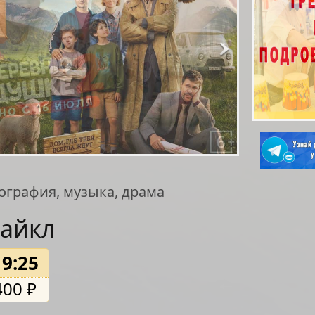
ография, музыка, драма
айкл
19:25
400 ₽