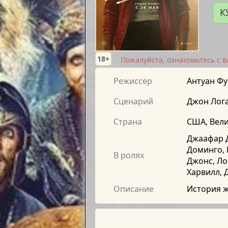
К
18+
Пожалуйста, ознакомьтесь с 
Режиссёр
Антуан Фу
Сценарий
Джон Лог
Страна
США, Вел
Джаафар Д
Доминго, 
В ролях
Джонс, Ло
Харвилл, 
Описание
История ж